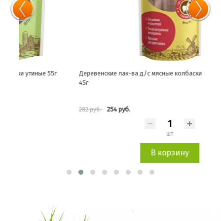
Деревенские лак-ва д/с мясные колбаски из говядины 7шт
Дере
45г
254 руб.
282 руб.
389 
шт
В корзину