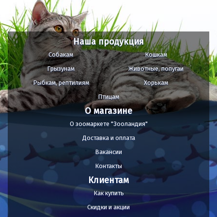
Наша продукция
Собакам
Кошкам
Грызунам
Животные, попугаи
Рыбкам, рептилиям
Хорькам
Птицам
О магазине
О зоомаркете "Зооландия"
Доставка и оплата
Вакансии
Контакты
Клиентам
Как купить
Скидки и акции