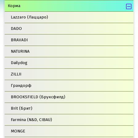
Корма
Lazzaro (Лаццаро)
DADO
BRAVADI
NATURINA
Dailydog
ZILLII
Грандорф
BROOKSFIELD (Бруксфилд)
Brit (Брит)
Farmina (N&D, CIBAU)
MONGE