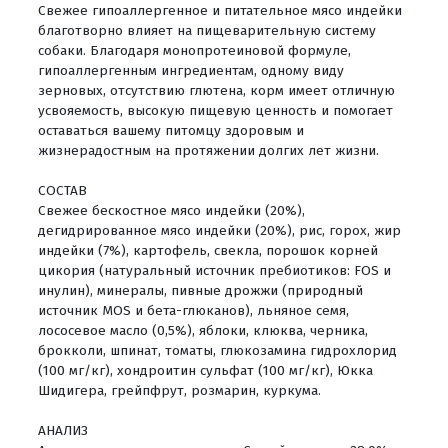
Свежее гипоаллергенное и питательное мясо индейки
благотворно влияет на пищеварительную систему
собаки. Благодаря монопротеиновой формуле,
гипоаллергенным ингредиентам, одному виду
зерновых, отсутствию глютена, корм имеет отличную
усвояемость, высокую пищевую ценность и помогает
оставаться вашему питомцу здоровым и
жизнерадостным на протяжении долгих лет жизни.
СОСТАВ
Свежее бескостное мясо индейки (20%),
дегидрированное мясо индейки (20%), рис, горох, жир
индейки (7%), картофель, свекла, порошок корней
цикория (натуральный источник пребиотиков: FOS и
инулин), минералы, пивные дрожжи (природный
источник MOS и бета-глюканов), льняное семя,
лососевое масло (0,5%), яблоки, клюква, черника,
брокколи, шпинат, томаты, глюкозамина гидрохлорид
(100 мг/кг), хондроитин сульфат (100 мг/кг), Юкка
Шидигера, грейпфрут, розмарин, куркума.
АНАЛИЗ