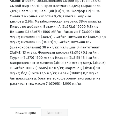
Аналитические составляющие: Сырой протеин 28,0%;
Сырой жир 16,0%; Сырая клетчатка 3,0%; Сырая зола
7,0%; Влага 9,0%; Кальций (Са) 1,3%; Фосфор (P) 1,0%;
Омега 3 жирные кислоты 0,7%; Омега 6 жирные
кислоты 2,9%. Метаболическая энергия: 3844 ккал/кг.
Пищевые добавки: Витамин A (3a672a) 15000 МЕ/кг;
Витамин D3 (3a671) 1500 МЕ/кг; Витамин Е (3a700) 150
мг/кг; Витамин B1 (3a821) 2 мг/кг; Витамин B2 (3a825i) 5,5
мг/кг; Витамин B6 (3a831) 1,5 мг/кг; Витамин B12
(цианокобаламин) 38 мкг/кг; Кальций-D-пантотенат
(3a841) 13 мг/кг; Фолиевая кислота (3a316) 0,3 мг/кг;
Таурин (3a370) 1500 мг/кг; Ниацин (3a315) 18,4 мг/кг.
Микроэлементы: Железо (3b103) 50 мг/кг; Медь (3b405)
10 мг/кг; Цинк (3b605) 62 мг/кг; Марганец (3b503) 10
мг/кг; Йод (3b202) 1,5 мг/кг; Селен (3b801) 0,2 мг/кг.
Антиоксиданты: богатые токоферолом экстракты из
растительных масел (1b306(i)) 1,000 мг/кг.
Комментарии
Вконтакте