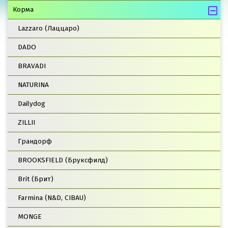
Корма
Lazzaro (Лаццаро)
DADO
BRAVADI
NATURINA
Dailydog
ZILLII
Грандорф
BROOKSFIELD (Бруксфилд)
Brit (Брит)
Farmina (N&D, CIBAU)
MONGE