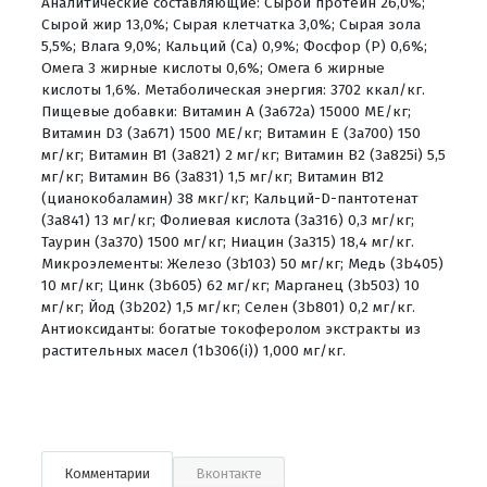
Аналитические составляющие: Сырой протеин 26,0%;
Сырой жир 13,0%; Сырая клетчатка 3,0%; Сырая зола
5,5%; Влага 9,0%; Кальций (Са) 0,9%; Фосфор (P) 0,6%;
Омега 3 жирные кислоты 0,6%; Омега 6 жирные
кислоты 1,6%. Метаболическая энергия: 3702 ккал/кг.
Пищевые добавки: Витамин A (3a672a) 15000 МЕ/кг;
Витамин D3 (3a671) 1500 МЕ/кг; Витамин Е (3a700) 150
мг/кг; Витамин B1 (3a821) 2 мг/кг; Витамин B2 (3a825i) 5,5
мг/кг; Витамин B6 (3a831) 1,5 мг/кг; Витамин B12
(цианокобаламин) 38 мкг/кг; Кальций-D-пантотенат
(3a841) 13 мг/кг; Фолиевая кислота (3a316) 0,3 мг/кг;
Таурин (3a370) 1500 мг/кг; Ниацин (3a315) 18,4 мг/кг.
Микроэлементы: Железо (3b103) 50 мг/кг; Медь (3b405)
10 мг/кг; Цинк (3b605) 62 мг/кг; Марганец (3b503) 10
мг/кг; Йод (3b202) 1,5 мг/кг; Селен (3b801) 0,2 мг/кг.
Антиоксиданты: богатые токоферолом экстракты из
растительных масел (1b306(i)) 1,000 мг/кг.
Комментарии
Вконтакте