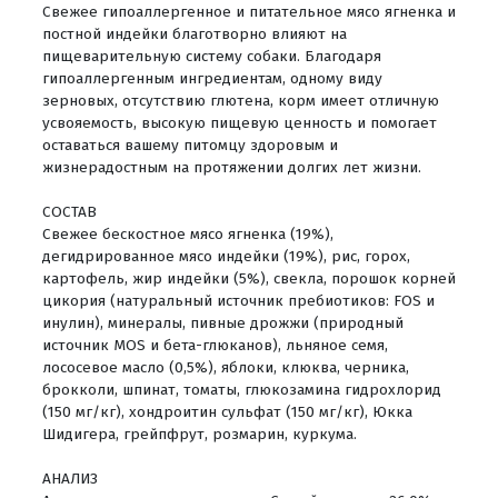
Свежее гипоаллергенное и питательное мясо ягненка и
постной индейки благотворно влияют на
пищеварительную систему собаки. Благодаря
гипоаллергенным ингредиентам, одному виду
зерновых, отсутствию глютена, корм имеет отличную
усвояемость, высокую пищевую ценность и помогает
оставаться вашему питомцу здоровым и
жизнерадостным на протяжении долгих лет жизни.
СОСТАВ
Свежее бескостное мясо ягненка (19%),
дегидрированное мясо индейки (19%), рис, горох,
картофель, жир индейки (5%), свекла, порошок корней
цикория (натуральный источник пребиотиков: FOS и
инулин), минералы, пивные дрожжи (природный
источник MOS и бета-глюканов), льняное семя,
лососевое масло (0,5%), яблоки, клюква, черника,
брокколи, шпинат, томаты, глюкозамина гидрохлорид
(150 мг/кг), хондроитин сульфат (150 мг/кг), Юкка
Шидигера, грейпфрут, розмарин, куркума.
АНАЛИЗ