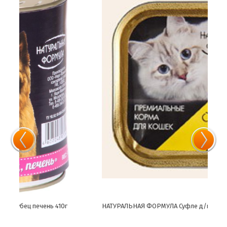
НАТУРАЛЬНАЯ ФОРМУЛА Суфле д/к ягненок 100г
Нату