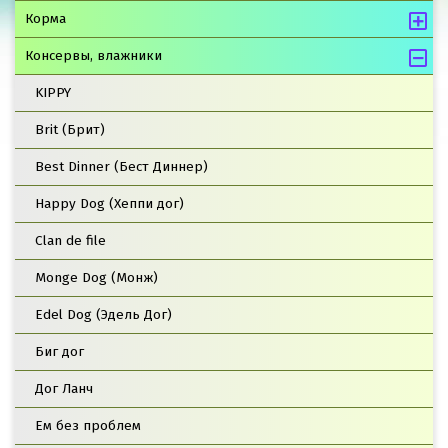
Корма
Консервы, влажники
KIPPY
Brit (Брит)
Best Dinner (Бест Диннер)
Happy Dog (Хеппи дог)
Clan de file
Monge Dog (Монж)
Edel Dog (Эдель Дог)
Биг дог
Дог Ланч
Ем без проблем