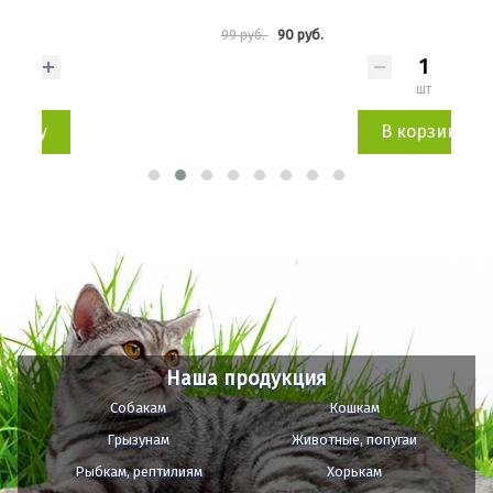
90 руб.
99 руб.
279 
шт
В корзину
Наша продукция
Собакам
Кошкам
Грызунам
Животные, попугаи
Рыбкам, рептилиям
Хорькам