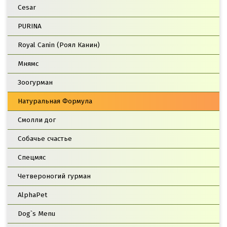
Cesar
PURINA
Royal Canin (Роял Канин)
Мнямс
Зоогурман
Натуральная Формула
Смолли дог
Собачье счастье
Спецмяс
Четвероногий гурман
AlphaPet
Dog`s Menu