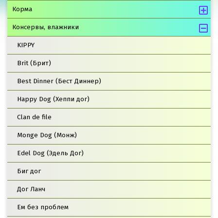
Корма
Консервы, влажники
KIPPY
Brit (Брит)
Best Dinner (Бест Диннер)
Happy Dog (Хеппи дог)
Clan de file
Monge Dog (Монж)
Edel Dog (Эдель Дог)
Биг дог
Дог Ланч
Ем без проблем