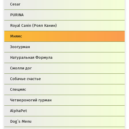
Cesar
PURINA
Royal Canin (Роял Канин)
Мнямс
Зоогурман
Натуральная Формула
Смолли дог
Собачье счастье
Спецмяс
Четвероногий гурман
AlphaPet
Dog`s Menu