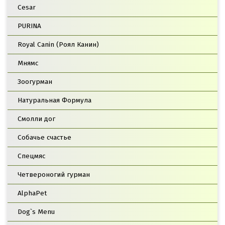
Cesar
PURINA
Royal Canin (Роял Канин)
Мнямс
Зоогурман
Натуральная Формула
Смолли дог
Собачье счастье
Спецмяс
Четвероногий гурман
AlphaPet
Dog`s Menu