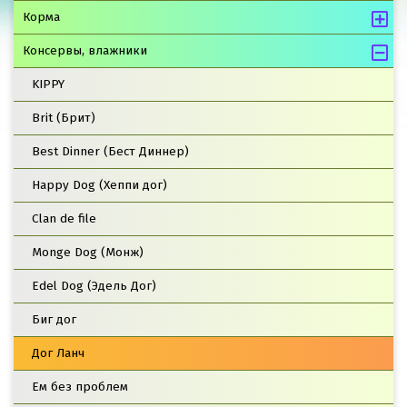
Корма
Консервы, влажники
KIPPY
Brit (Брит)
Best Dinner (Бест Диннер)
Happy Dog (Хеппи дог)
Clan de file
Monge Dog (Монж)
Edel Dog (Эдель Дог)
Биг дог
Дог Ланч
Ем без проблем