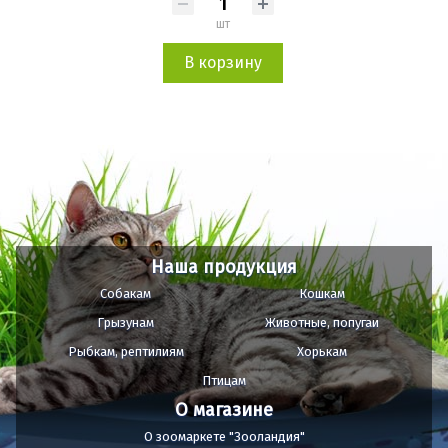
шт
В корзину
Наша продукция
Собакам
Кошкам
Грызунам
Животные, попугаи
Рыбкам, рептилиям
Хорькам
Птицам
О магазине
О зоомаркете "Зооландия"