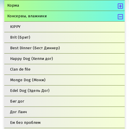
Корма
Консервы, влажники
KIPPY
Brit (Брит)
Best Dinner (Бест Диннер)
Happy Dog (Хеппи дог)
Clan de file
Monge Dog (Монж)
Edel Dog (Эдель Дог)
Биг дог
Дог Ланч
Ем без проблем