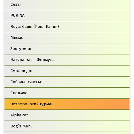
Cesar
PURINA
Royal Canin (Роял Канин)
Мнямс
Зоогурман
Натуральная Формула
Смолли дог
Собачье счастье
Спецмяс
Четвероногий гурман
AlphaPet
Dog`s Menu