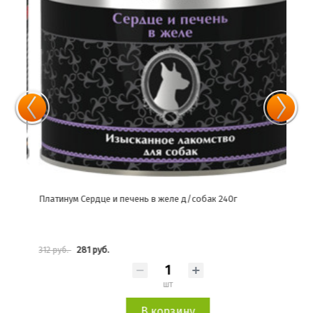
Платинум Сердце и печень в желе д/собак 240г
Плат
281 руб.
312 руб.
452 
шт
В корзину