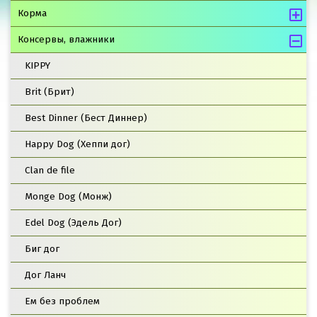
Корма
Консервы, влажники
KIPPY
Brit (Брит)
Best Dinner (Бест Диннер)
Happy Dog (Хеппи дог)
Clan de file
Monge Dog (Монж)
Edel Dog (Эдель Дог)
Биг дог
Дог Ланч
Ем без проблем