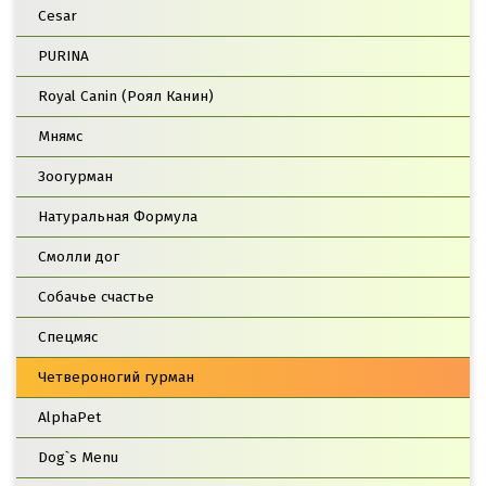
Cesar
PURINA
Royal Canin (Роял Канин)
Мнямс
Зоогурман
Натуральная Формула
Смолли дог
Собачье счастье
Спецмяс
Четвероногий гурман
AlphaPet
Dog`s Menu