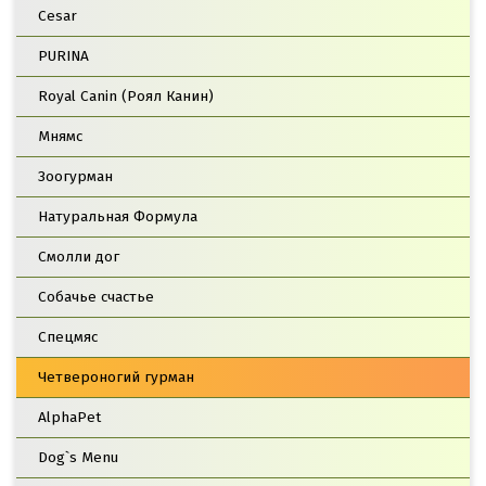
Cesar
PURINA
Royal Canin (Роял Канин)
Мнямс
Зоогурман
Натуральная Формула
Смолли дог
Собачье счастье
Спецмяс
Четвероногий гурман
AlphaPet
Dog`s Menu