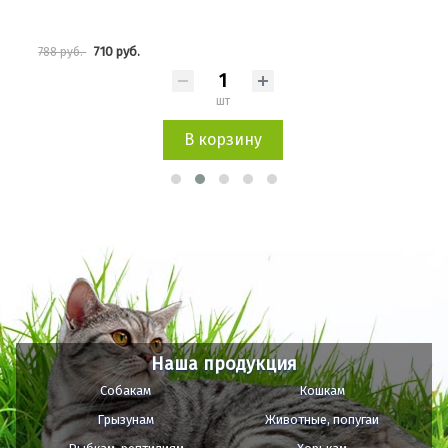
710 руб.
788 руб.
254 
шт
В корзину
Наша продукция
Собакам
Кошкам
Грызунам
Животные, попугаи