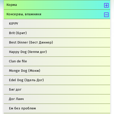
Корма
Консервы, влажники
KIPPY
Brit (Брит)
Best Dinner (Бест Диннер)
Happy Dog (Хеппи дог)
Clan de file
Monge Dog (Монж)
Edel Dog (Эдель Дог)
Биг дог
Дог Ланч
Ем без проблем