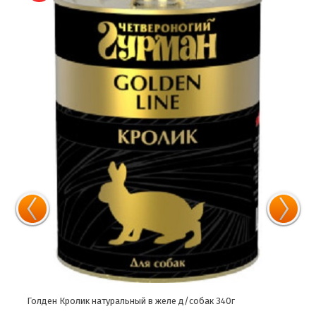
Голден Кролик натуральный в желе д/собак 340г
Голд