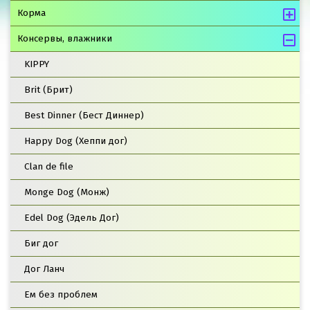
Корма
Консервы, влажники
KIPPY
Brit (Брит)
Best Dinner (Бест Диннер)
Happy Dog (Хеппи дог)
Clan de file
Monge Dog (Монж)
Edel Dog (Эдель Дог)
Биг дог
Дог Ланч
Ем без проблем