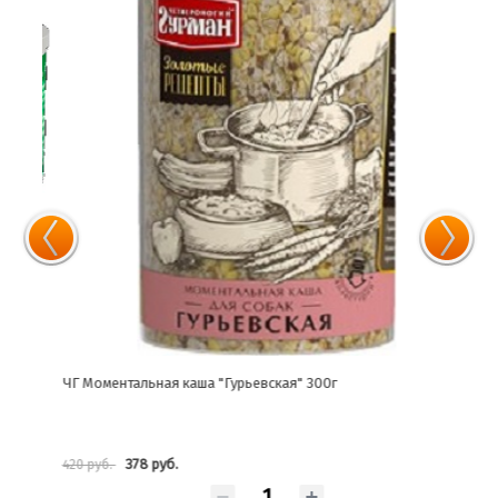
ЧГ Моментальная каша "Гурьевская" 300г
ЧГ М
378 руб.
420 руб.
349 