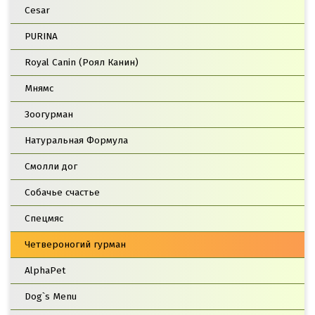
Cesar
PURINA
Royal Canin (Роял Канин)
Мнямс
Зоогурман
Натуральная Формула
Смолли дог
Собачье счастье
Спецмяс
Четвероногий гурман
AlphaPet
Dog`s Menu