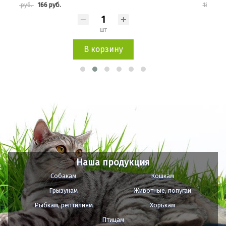
167 руб.
185 руб.
185 
шт
В корзину
Наша продукция
Собакам
Кошкам
Грызунам
Животные, попугаи
Рыбкам, рептилиям
Хорькам
Птицам