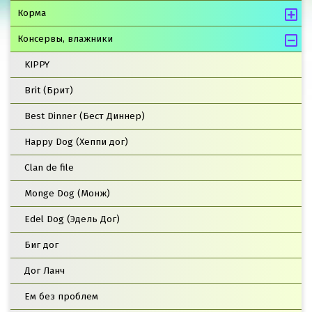
Корма
Консервы, влажники
KIPPY
Brit (Брит)
Best Dinner (Бест Диннер)
Happy Dog (Хеппи дог)
Clan de file
Monge Dog (Монж)
Edel Dog (Эдель Дог)
Биг дог
Дог Ланч
Ем без проблем