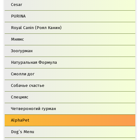
Cesar
PURINA
Royal Canin (Роял Канин)
Мнямс
Зоогурман
Натуральная Формула
Смолли дог
Собачье счастье
Спецмяс
Четвероногий гурман
AlphaPet
Dog`s Menu