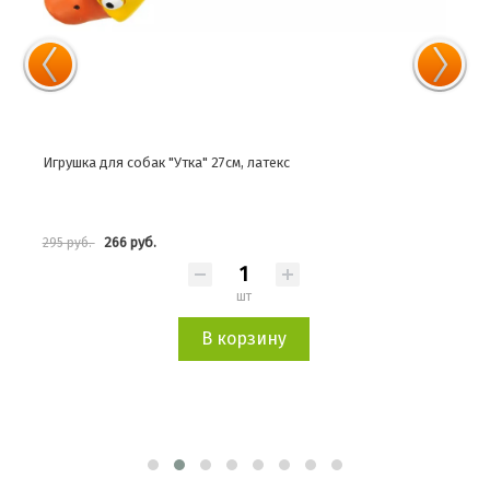
Игрушка для собак "Утка" 27см, латекс
Игру
266 руб.
295 руб.
529 
шт
В корзину