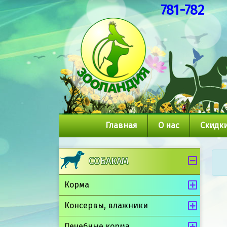
781-782
Главная
О нас
Скидки
СОБАКАМ
Корма
Консервы, влажники
Лечебные корма