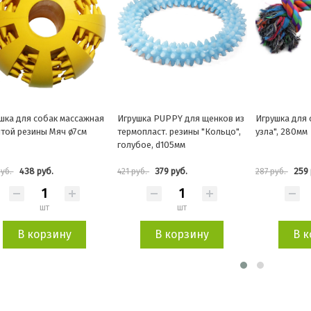
шка PUPPY для щенков из
Игрушка для собак "Веревка, 2
Игрушка-апп
опласт. резины "Кольцо",
узла", 280мм
"Конфетти-К
бое, d105мм
цветная эко-
379 руб.
259 руб.
230 
уб.
287 руб.
255 руб.
шт
шт
В корзину
В корзину
В к