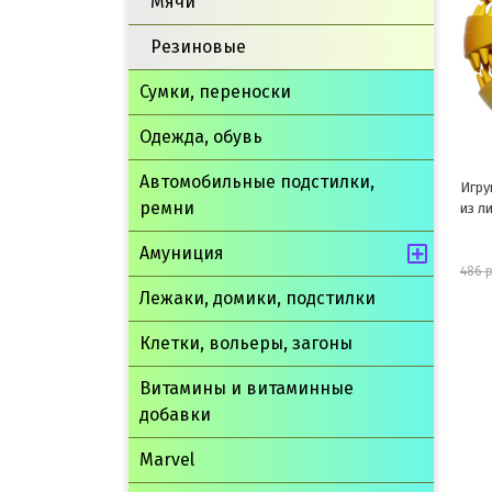
Мячи
Резиновые
Сумки, переноски
Одежда, обувь
Автомобильные подстилки,
Игрушка для собак массажная
Игру
ремни
из литой резины Мяч ø7см
терм
голу
Амуниция
438 руб.
486 руб.
421 р
Лежаки, домики, подстилки
шт
Клетки, вольеры, загоны
В корзину
Витамины и витаминные
добавки
Marvel