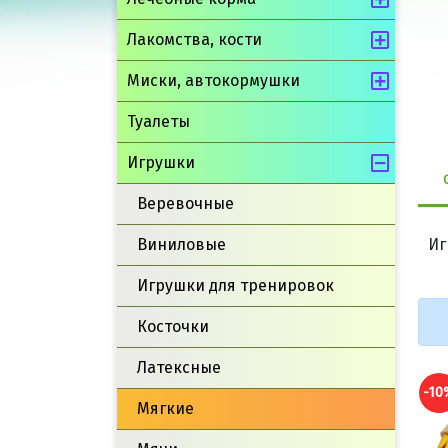
Лакомства, кости
Миски, автокормушки
Туалеты
Игрушки
Веревочные
Виниловые
Иг
Игрушки для тренировок
Косточки
Латексные
-10%
-10
Мягкие