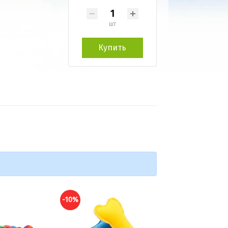
шт
Купить
-10%
-10%