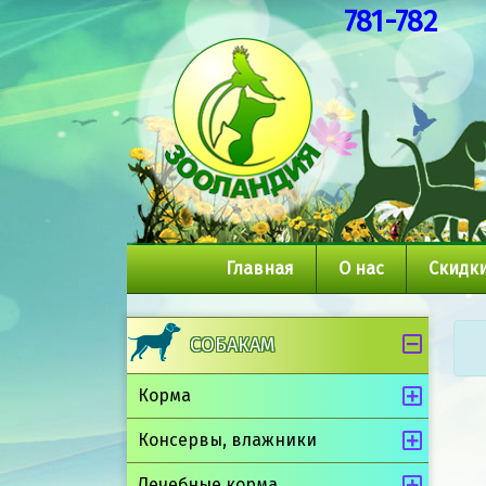
781-782
Главная
О нас
Скидки
СОБАКАМ
Корма
Консервы, влажники
Лечебные корма