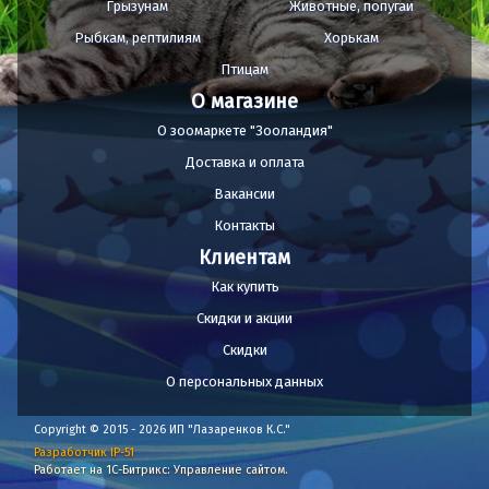
Грызунам
Животные, попугаи
Рыбкам, рептилиям
Хорькам
Птицам
О магазине
О зоомаркете "Зооландия"
Доставка и оплата
Вакансии
Контакты
Клиентам
Как купить
Скидки и акции
Скидки
О персональных данных
Copyright © 2015 - 2026 ИП "Лазаренков К.С."
Разработчик IP-51
Работает на 1С-Битрикс: Управление сайтом.