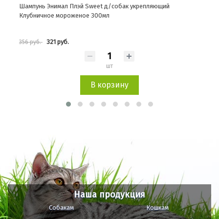
Шампунь Энимал Плэй Sweet д/собак укрепляющий
Шам
Клубничное мороженое 300мл
ман
321 руб.
356 руб.
356 
шт
В корзину
Наша продукция
Собакам
Кошкам