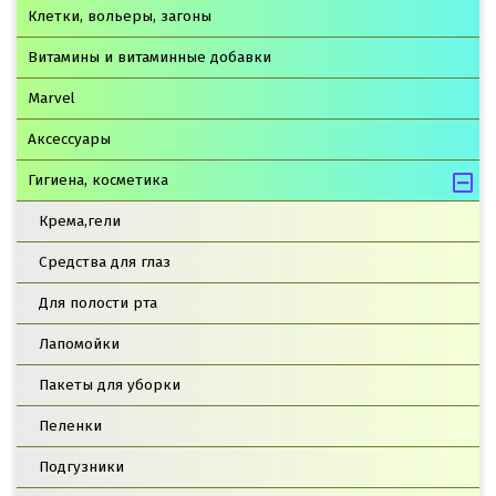
Клетки, вольеры, загоны
Витамины и витаминные добавки
Marvel
Аксессуары
Гигиена, косметика
Крема,гели
Средства для глаз
Для полости рта
Лапомойки
Пакеты для уборки
Пеленки
Подгузники