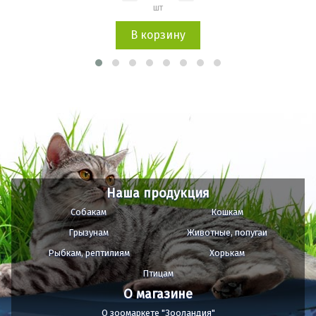
шт
В корзину
Наша продукция
Собакам
Кошкам
Грызунам
Животные, попугаи
Рыбкам, рептилиям
Хорькам
Птицам
О магазине
О зоомаркете "Зооландия"