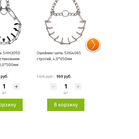
ь SHG4065
Ошейник-цепь SHH4060
Ошейник-цепь SHG35
*650мм
строгий с пластиковыми
строгий, 3,5*600мм
колпачками, 4*600мм
9 руб.
1 012 руб.
915 руб.
1 124 руб.
1 016 руб.
шт
шт
шт
орзину
В корзину
В корзин