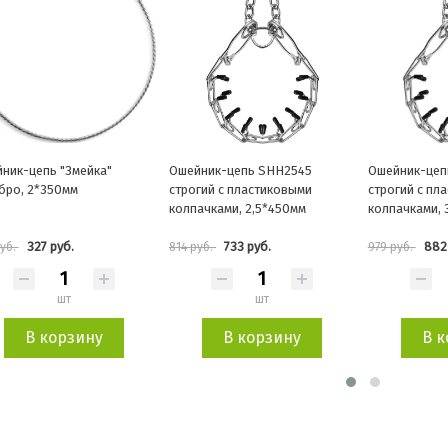
ник-цепь SHH2545
Ошейник-цепь SHH3050
Ошейник-цеп
гий с пластиковыми
строгий с пластиковыми
строгий, 4,0
ачками, 2,5*450мм
колпачками, 3,0*500мм
733 руб.
882 руб.
96
уб.
979 руб.
1 076 руб.
шт
шт
В корзину
В корзину
В к