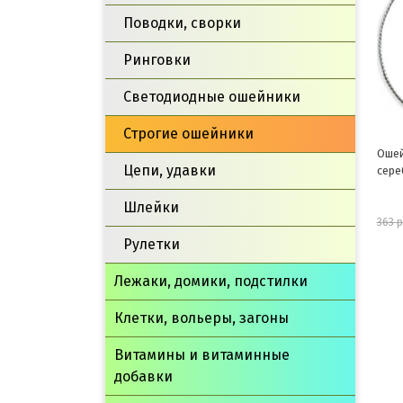
Поводки, сворки
Ринговки
Светодиодные ошейники
Строгие ошейники
Ошейник-цепь "Змейка"
Ошей
Цепи, удавки
серебро, 2*350мм
стро
колп
Шлейки
327 руб.
363 руб.
814 р
Рулетки
шт
Лежаки, домики, подстилки
В корзину
Клетки, вольеры, загоны
Витамины и витаминные
добавки