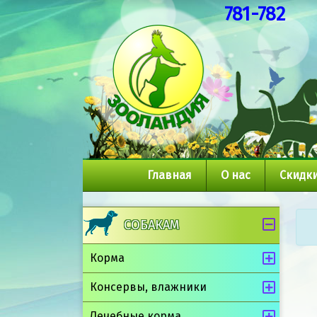
781-782
Главная
О нас
Скидки
СОБАКАМ
Корма
Консервы, влажники
Лечебные корма