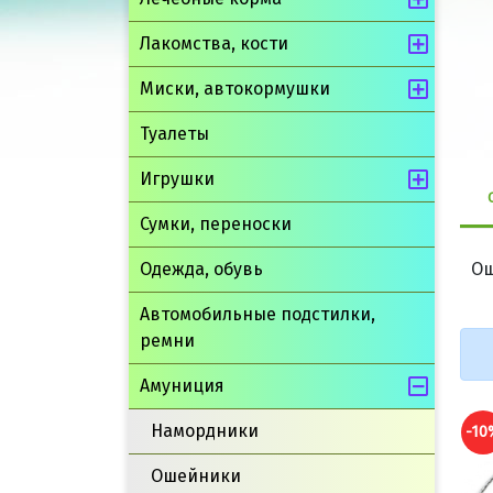
Лакомства, кости
Миски, автокормушки
Туалеты
Игрушки
Сумки, переноски
Одежда, обувь
Ош
Автомобильные подстилки,
ремни
Амуниция
Намордники
-10%
-10
Ошейники