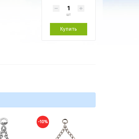
шт
Купить
-10%
-10%