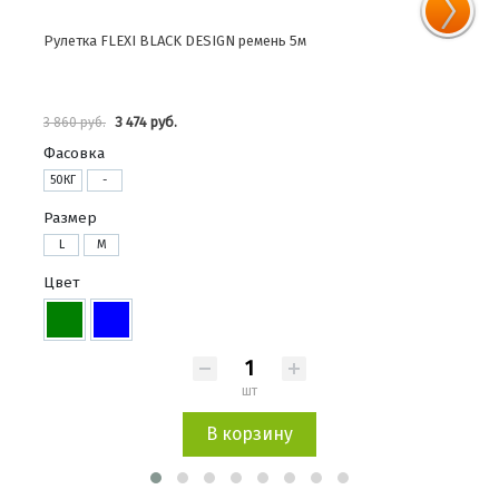
Рулетка FLEXI BLACK DESIGN ремень 5м
Руле
3 474 руб.
3 860 руб.
2 37
Фасовка
50КГ
-
Размер
L
M
Цвет
шт
В корзину