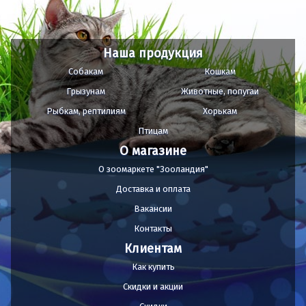
Наша продукция
Собакам
Кошкам
Грызунам
Животные, попугаи
Рыбкам, рептилиям
Хорькам
Птицам
О магазине
О зоомаркете "Зооландия"
Доставка и оплата
Вакансии
Контакты
Клиентам
Как купить
Скидки и акции