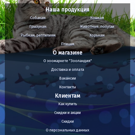
Наша продукция
Собакам
Кошкам
Грызунам
Животные, попугаи
Рыбкам, рептилиям
Хорькам
Птицам
О магазине
О зоомаркете "Зооландия"
Доставка и оплата
Вакансии
Контакты
Клиентам
Как купить
Скидки и акции
Скидки
О персональных данных