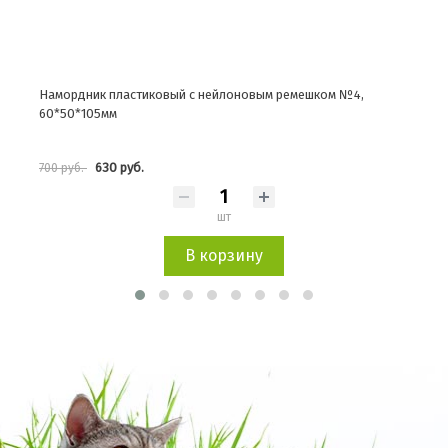
Намордник пластиковый с нейлоновым ремешком №4,
Намо
60*50*105мм
в ас
630 руб.
700 руб.
1 871
шт
В корзину