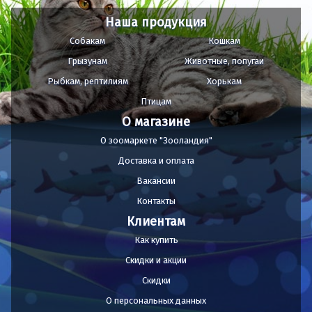
Наша продукция
Собакам
Кошкам
Грызунам
Животные, попугаи
Рыбкам, рептилиям
Хорькам
Птицам
О магазине
О зоомаркете "Зооландия"
Доставка и оплата
Вакансии
Контакты
Клиентам
Как купить
Скидки и акции
Скидки
О персональных данных