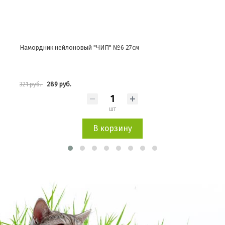
Намордник нейлоновый "ЧИП" №6 27см
Намо
289 руб.
321 руб.
336 
шт
В корзину