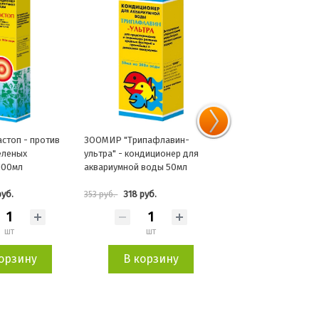
ипафлавин-
ЗООМИР Флэк тропический
ЗООМИР "Грызунчик 1
ндиционер для
хлопьевидный корм для
хрустящие гранулы" 1
 воды 50мл
тропических рыб 20г
руб.
167 руб.
213 руб.
185 руб.
236 руб.
шт
шт
шт
орзину
В корзину
В корзин