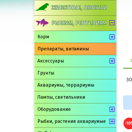
ЖИВОТНЫЕ, ПОПУГАИ
РЫБКАМ, РЕПТИЛИЯМ
Корм
Препараты, витамины
Аксессуары
Грунты
ЗО
Аквариумы, террариумы
Лампы, светильники
Оборудование
Рыбки, растения аквариумые
-10%
-10