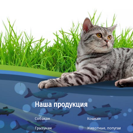
Наша продукция
Собакам
Кошкам
Грызунам
Животные, попугаи