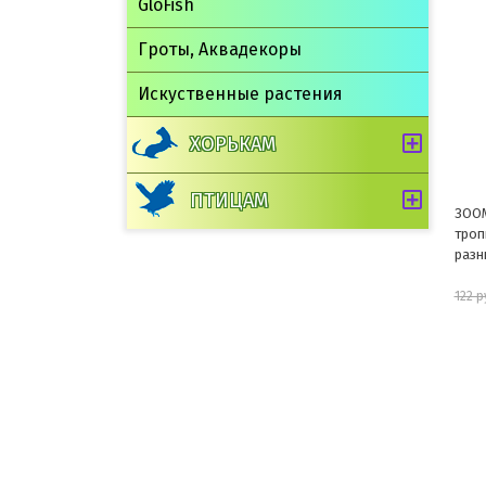
GloFish
Гроты, Аквадекоры
Искуственные растения
ХОРЬКАМ
ПТИЦАМ
ЗООМИР "Корм для
ЗООМ
тропических рыб " для рыб
крол
разных видов 15г
50г
110 руб.
122 руб.
136 р
шт
В корзину