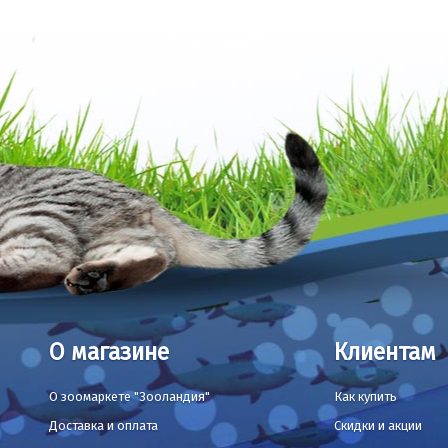
О магазине
Клиентам
О зоомаркете "Зооландия"
Как купить
Доставка и оплата
Скидки и акции