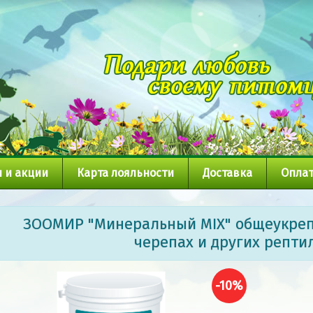
 и акции
Карта лояльности
Доставка
Оплат
ЗООМИР "Минеральный MIX" общеукре
черепах и других рептил
-10%