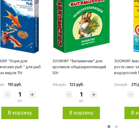
ИР "Витаминчик" для
ЗООМИР Аквастоп - против
ЗООМИР "Тр
иков общеукрепляющий
роста сине-зеленых
ультра" - ко
водорослей 100мл
аквариумной
123 руб.
211 руб.
318 
уб.
234 руб.
353 руб.
шт
шт
В корзину
В корзину
В к