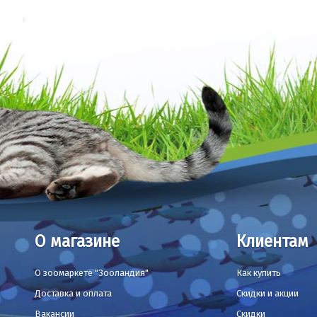
О магазине
Клиентам
О зоомаркете "Зооландия"
Как купить
Доставка и оплата
Скидки и акции
Вакансии
Скидки