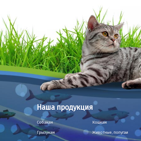
Наша продукция
Собакам
Кошкам
Грызунам
Животные, попугаи