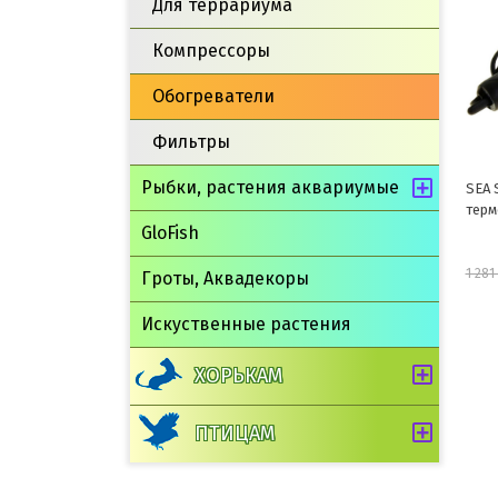
Для террариума
Компрессоры
Обогреватели
Фильтры
Рыбки, растения аквариумые
SEA 
терм
GloFish
1 281
Гроты, Аквадекоры
Искуственные растения
ХОРЬКАМ
ПТИЦАМ