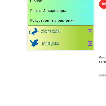
GloFish
-10%
-10
Гроты, Аквадекоры
Искуственные растения
ХОРЬКАМ
ПТИЦАМ
Лампа УФ Compact Daylight 2.0
Ламп
CT2026, 26Вт, Repti-Zoo
Rept
Zoo
2 669 руб.
2 965 руб.
717 р
шт
В корзину