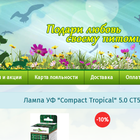
 и акции
Карта лояльности
Доставка
Оплат
Лампа УФ "Compact Tropical" 5.0 CT5
-10%