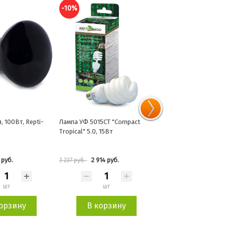
-10%
-10%
5CT "Compact
Лампа ночная, 150Вт, Repti-
Лампа инфракрасная 
 15Вт
Zoo Friendly
"ReptiInfrared", 75Вт
14 руб.
1 004 руб.
880 руб.
1 115 руб.
977 руб.
шт
шт
шт
орзину
В корзину
В корзин