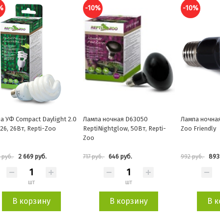
%
-10%
-10%
а ночная D63050
Лампа ночная, 100Вт, Repti-
Лампа УФ 501
iNightglow, 50Вт, Repti-
Zoo Friendly
Tropical" 5.0,
646 руб.
893 руб.
2 9
уб.
992 руб.
3 237 руб.
шт
шт
В корзину
В корзину
В к