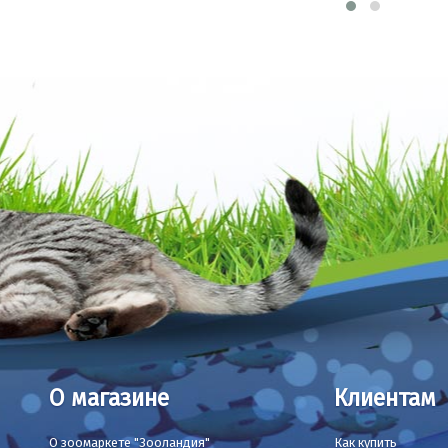
О магазине
Клиентам
О зоомаркете "Зооландия"
Как купить