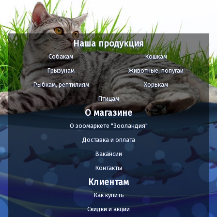
Наша продукция
Собакам
Кошкам
Грызунам
Животные, попугаи
Рыбкам, рептилиям
Хорькам
Птицам
О магазине
О зоомаркете "Зооландия"
Доставка и оплата
Вакансии
Контакты
Клиентам
Как купить
Скидки и акции