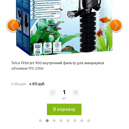
иума
Tetra FilterJet 900 внутренний фильтр для аквариумов
Tetr
объемом 170-230л
окра
4 613 руб.
5 125 руб.
492 
шт
В корзину