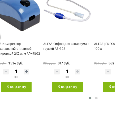
S Компрессор
ALEAS Сифон для аквариума с
ALEAS JENECA
канальный с плавной
грушей AS-322
100w
лировкой 2X2 л/м AP-9802
1 534 руб.
347 руб.
832 
 руб.
385 руб.
924 руб.
шт
шт
В корзину
В корзину
В к