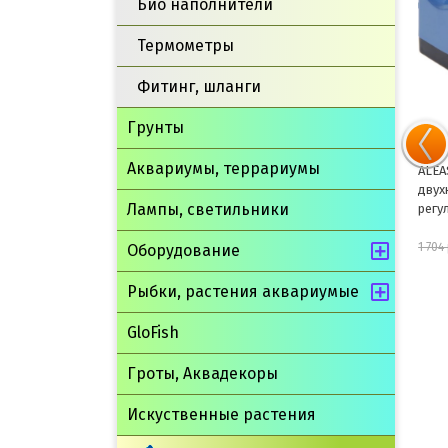
Био наполнители
Термометры
Фитинг, шланги
Грунты
Аквариумы, террариумы
ALEAS JENECA Терморегулятор
ALEA
200w
двух
Лампы, светильники
регу
809 руб.
898 руб.
1 704
Оборудование
Рыбки, растения аквариумые
шт
GloFish
В корзину
Гроты, Аквадекоры
Искуственные растения