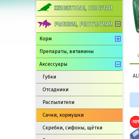
ЖИВОТНЫЕ, ПОПУГАИ
РЫБКАМ, РЕПТИЛИЯМ
Корм
Препараты, витамины
Аксессуары
AL
Губки
Отсадники
Распылители
Сачки, кормушки
-10%
-10
Скребки, сифоны, щётки