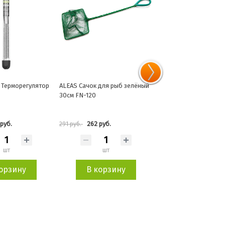
 Терморегулятор
ALEAS Сачок для рыб зелёный
ALEAS Гибкий распыл
30см FN-120
120см
руб.
262 руб.
849 руб.
291 руб.
943 руб.
шт
шт
шт
орзину
В корзину
В корзин