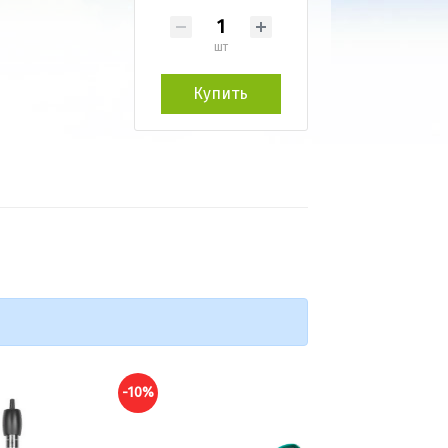
шт
Купить
-10%
-10%