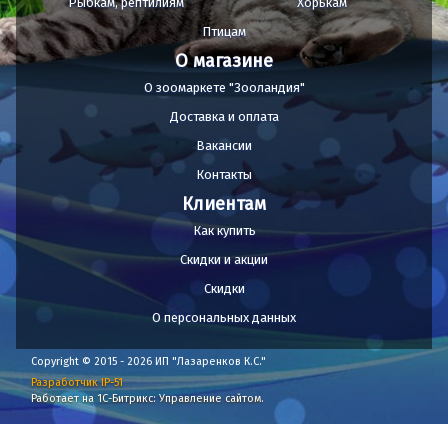
Рыбкам, рептилиям
Хорькам
Птицам
О магазине
О зоомаркете "Зооландия"
Доставка и оплата
Вакансии
Контакты
Клиентам
Как купить
Скидки и акции
Скидки
О персональных данных
Copyright © 2015 - 2026 ИП "Лазаренков К.С."
Разработчик IP-51
Работает на 1С-Битрикс: Управление сайтом.