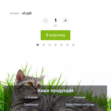
45 руб.
49 руб.
480 
шт
В корзину
Наша продукция
Собакам
Кошкам
Грызунам
Животные, попугаи