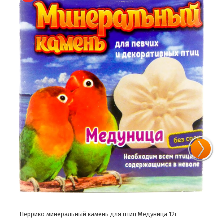
Перрико минеральный камень для птиц Медуница 12г
Перр
200