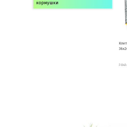
кормушки
Клет
36х2
7 041