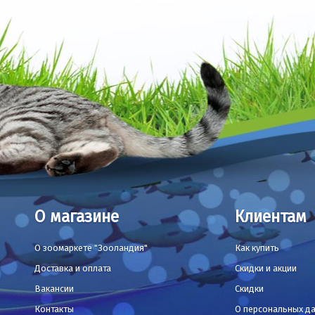
О магазине
Клиентам
О зоомаркете "Зооландия"
Как купить
Доставка и оплата
Скидки и акции
Вакансии
Скидки
Контакты
О персональных д