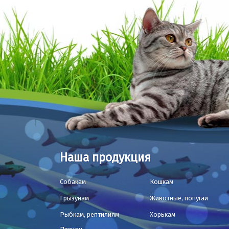
Наша продукция
Собакам
Кошкам
Грызунам
Животные, попугаи
Рыбкам, рептилиям
Хорькам