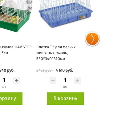
грызунов HAMSTER
Клетка T2 для мелких
Клетка для птиц REKO
,5см
животных, эмаль,
(цветная) 35,5x24,7x
560*340*370мм
340 руб.
4 610 руб.
5 044 руб.
5 122 руб.
5 604 руб.
шт
шт
шт
корзину
В корзину
В корзин