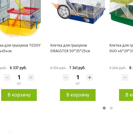
ка для грызунов TEDDY
Клетка для грызунов
Клетка для 
4х54см
DRAGSTER 50*35*25см
DUO 46*29*37
6 337 руб.
7 341 руб.
8 
 руб.
8 156 руб.
9 266 руб.
шт
шт
В корзину
В корзину
В 