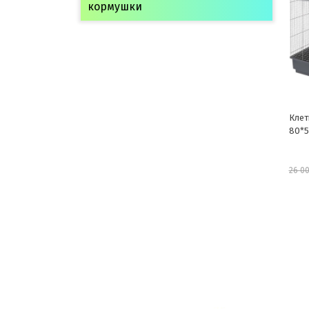
кормушки
Клетка
80*50
26 003