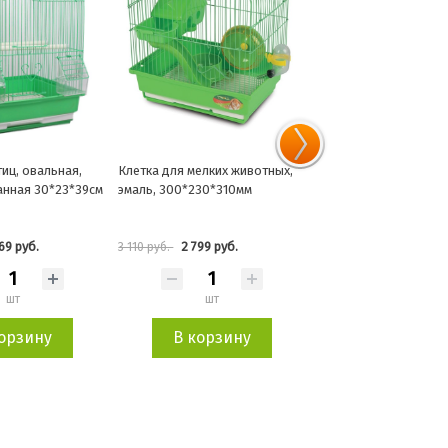
ц, овальная,
Клетка для мелких животных,
Клетка 2105Z для птиц, 
ная 30*23*39см
эмаль, 300*230*310мм
300*230*390мм
9 руб.
2 799 руб.
1 483 руб.
3 110 руб.
1 647 руб.
шт
шт
шт
рзину
В корзину
В корзину