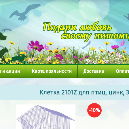
 и акции
Карта лояльности
Доставка
Оплат
Клетка 2101Z для птиц, цинк,
-10%