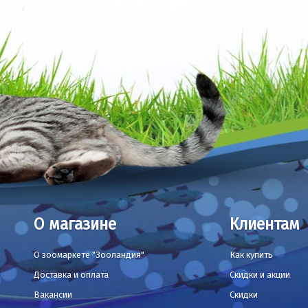
О магазине
Клиентам
О зоомаркете "Зооландия"
Как купить
Доставка и оплата
Скидки и акции
Вакансии
Скидки