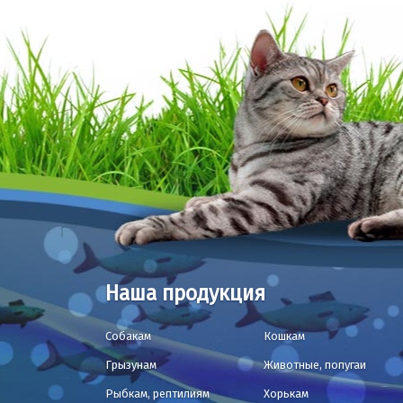
Наша продукция
Собакам
Кошкам
Грызунам
Животные, попугаи
Рыбкам, рептилиям
Хорькам