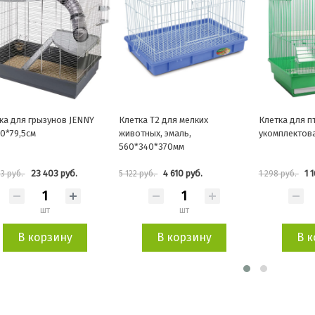
 для грызунов JENNY
Клетка T2 для мелких
Клетка для пти
*79,5см
животных, эмаль,
укомплектован
560*340*370мм
23 403 руб.
4 610 руб.
1 16
 руб.
5 122 руб.
1 298 руб.
шт
шт
В корзину
В корзину
В ко