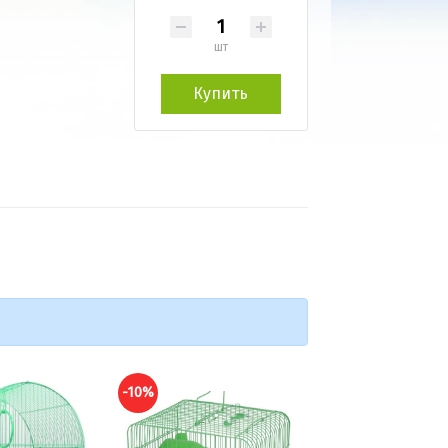
шт
Купить
-10%
-10%