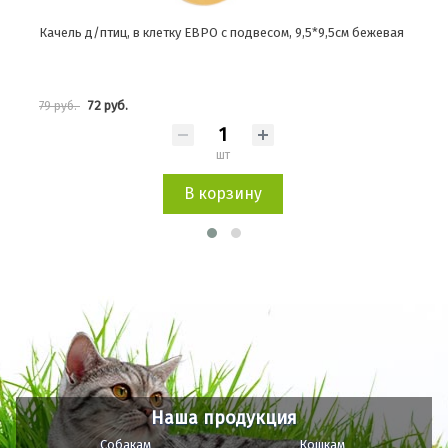
евая
Качель д/птиц, в клетку ЕВРО с колокольчиком и подвесом,
9,5*9,5см рубиновая
119 руб.
132 руб.
шт
В корзину
Наша продукция
Собакам
Кошкам