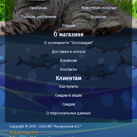
Грызунам
Животные, попугаи
Рыбкам, рептилиям
Хорькам
Птицам
О магазине
О зоомаркете "Зооландия"
Доставка и оплата
Вакансии
Контакты
Клиентам
Как купить
Скидки и акции
Скидки
О персональных данных
Copyright © 2015 - 2026 ИП "Лазаренков К.С."
Разработчик IP-51