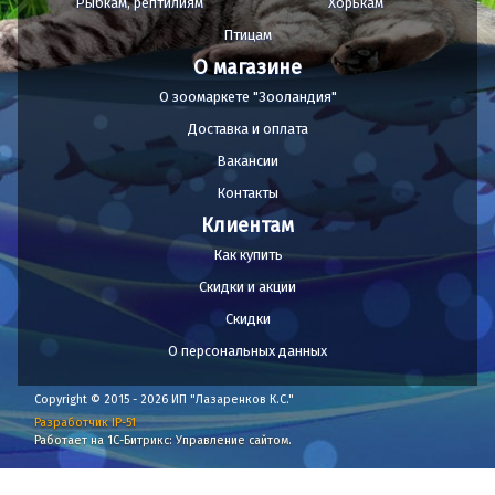
Рыбкам, рептилиям
Хорькам
Птицам
О магазине
О зоомаркете "Зооландия"
Доставка и оплата
Вакансии
Контакты
Клиентам
Как купить
Скидки и акции
Скидки
О персональных данных
Copyright © 2015 - 2026 ИП "Лазаренков К.С."
Разработчик IP-51
Работает на 1С-Битрикс: Управление сайтом.