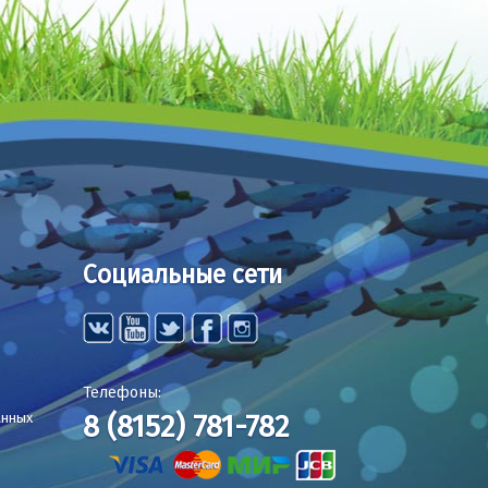
Социальные сети
Телефоны:
8 (8152) 781-782
анных