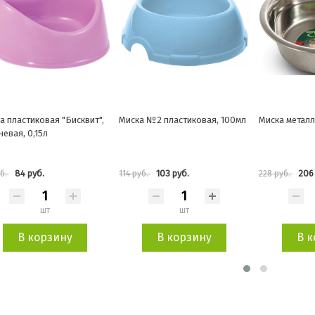
ска №2 пластиковая, 100мл
Миска металлическая, 0,4л
Миска мета
резинке 7
103 руб.
206 руб.
5
4 руб.
228 руб.
633 руб.
шт
шт
В корзину
В корзину
В