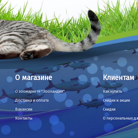
О магазине
Клиентам
О зоомаркете "Зооландия"
Как купить
Доставка и оплата
Скидки и акции
Вакансии
Скидки
Контакты
О персональных д