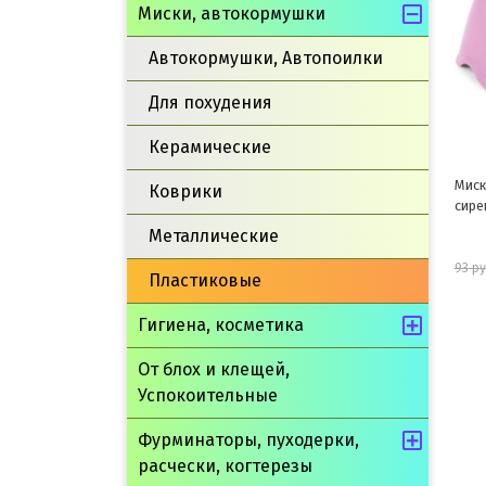
Миски, автокормушки
Автокормушки, Автопоилки
Для похудения
Керамические
Миска пластиковая "Бисквит",
Ми
Коврики
сиреневая, 0,15л
Металлические
84 руб.
93 руб.
11
Пластиковые
Гигиена, косметика
шт
В корзину
От блох и клещей,
Успокоительные
Фурминаторы, пуходерки,
расчески, когтерезы