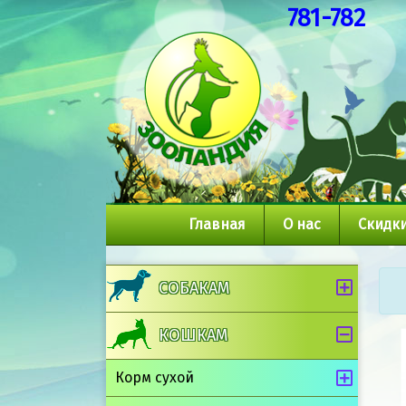
781-782
Главная
О нас
Скидки
СОБАКАМ
КОШКАМ
Корм сухой