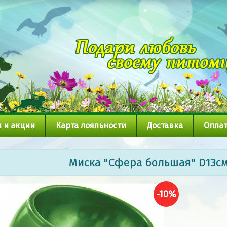
 и акции
Карта лояльности
Доставка
Оплат
Миска "Сфера большая" D13см 
-10%