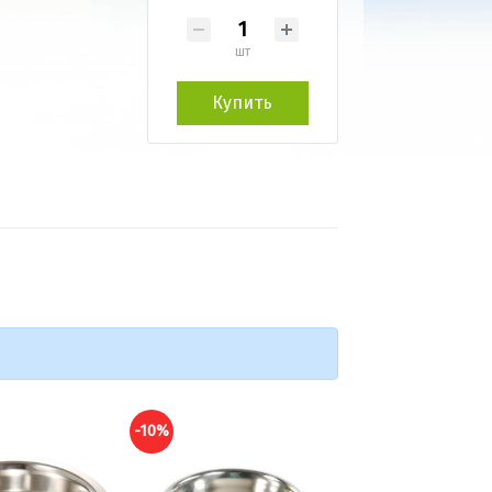
шт
Купить
-10%
-10%