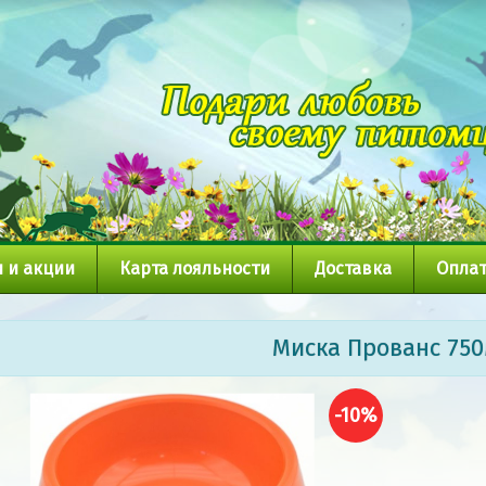
 и акции
Карта лояльности
Доставка
Оплат
Миска Прованс 75
-10%