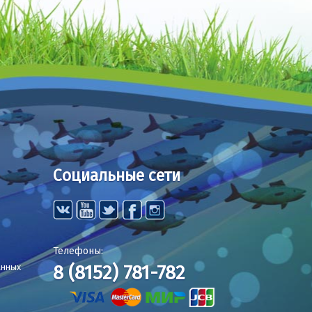
Социальные сети
Телефоны:
8 (8152) 781-782
анных