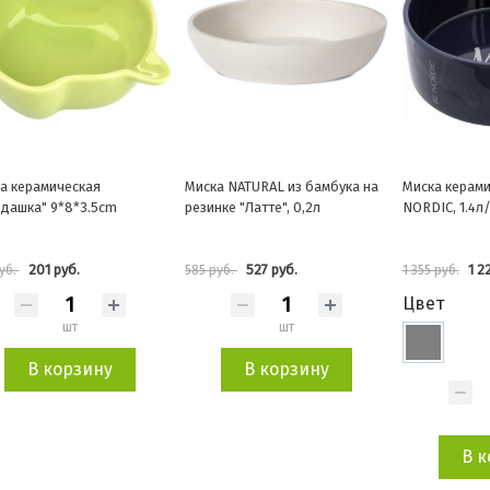
а NATURAL из бамбука на
Миска керамическая BE
Миска керами
ке "Латте", 0,2л
NORDIC, 1.4л/20см
300мл
527 руб.
1 220 руб.
590 
руб.
1 355 руб.
655 руб.
Цвет
шт
В корзину
В к
шт
В корзину