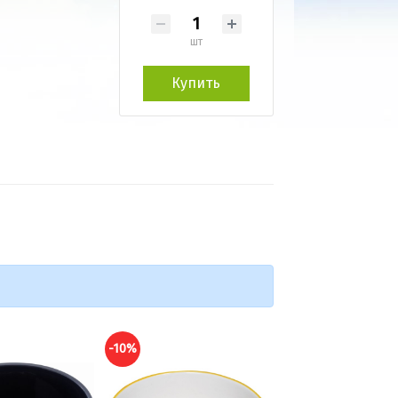
шт
Купить
-10%
-10%