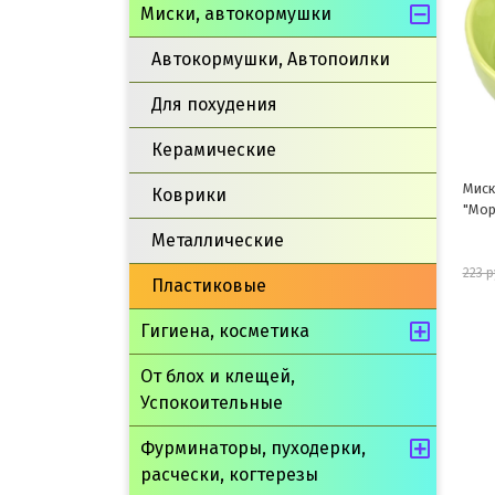
Миски, автокормушки
Автокормушки, Автопоилки
Для похудения
Керамические
Миска керамическая
Миск
Коврики
"Мордашка" 9*8*3.5cm
резин
Металлические
201 руб.
223 руб.
585 
Пластиковые
Гигиена, косметика
шт
В корзину
От блох и клещей,
Успокоительные
Фурминаторы, пуходерки,
расчески, когтерезы