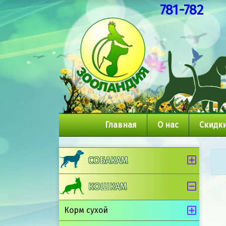
781-782
Главная
О нас
Скидки
СОБАКАМ
КОШКАМ
Корм сухой