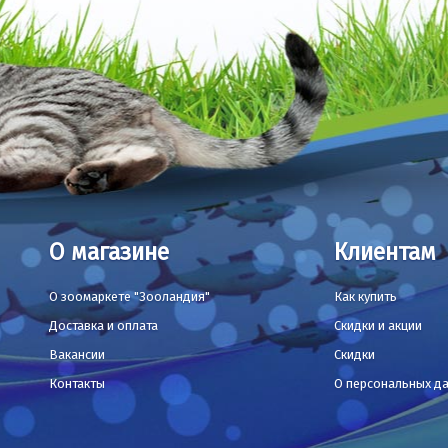
О магазине
Клиентам
О зоомаркете "Зооландия"
Как купить
Доставка и оплата
Скидки и акции
Вакансии
Скидки
Контакты
О персональных д