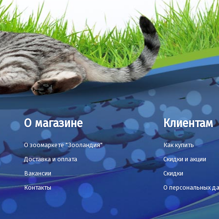
О магазине
Клиентам
О зоомаркете "Зооландия"
Как купить
Доставка и оплата
Скидки и акции
Вакансии
Скидки
Контакты
О персональных д