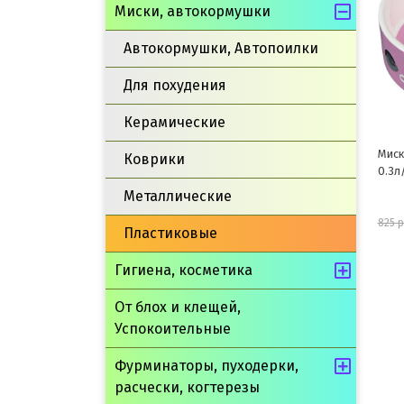
Миски, автокормушки
Автокормушки, Автопоилки
Для похудения
Керамические
Миска керамическая Mimi
Миск
Коврики
0.3л/12см
подс
Металлические
743 руб.
825 руб.
865 
Пластиковые
Гигиена, косметика
шт
В корзину
От блох и клещей,
Успокоительные
Фурминаторы, пуходерки,
расчески, когтерезы