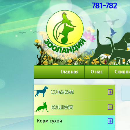
781-782
Главная
О нас
Скидки
СОБАКАМ
КОШКАМ
Корм сухой