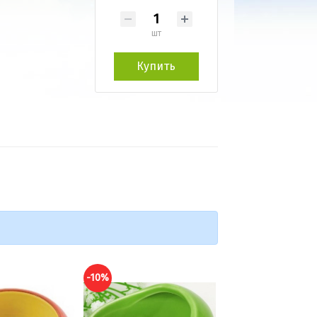
шт
Купить
-10%
-10%