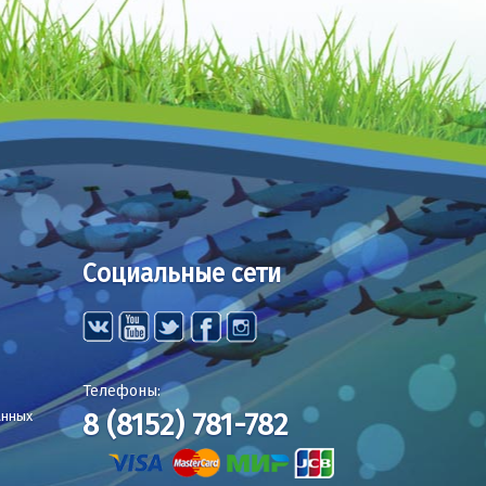
Социальные сети
Телефоны:
8 (8152) 781-782
анных