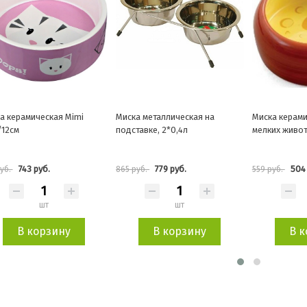
а металлическая на
Миска керамическая для
Миска керами
тавке, 2*0,4л
мелких животных "Сыр", 0,25л
грызунов 6*
779 руб.
504 руб.
130 
руб.
559 руб.
144 руб.
шт
шт
В корзину
В корзину
В к