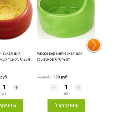
ческая для
Миска металлическая синяя/
Миска металлическая 
6*4cm
белая резиновое основание
держателем, 0,28л
0,45л
руб.
528 руб.
417 руб.
586 руб.
463 руб.
шт
шт
шт
орзину
В корзину
В корзин