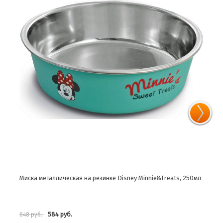
Миска металлическая на резинке Disney Minnie&Treats, 250мл
Миск
584 руб.
648 руб.
306 