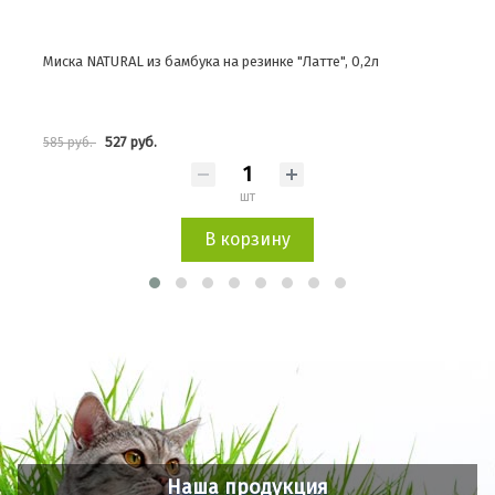
Миска NATURAL из бамбука на резинке "Латте", 0,2л
Миск
527 руб.
585 руб.
62 р
шт
В корзину
Наша продукция