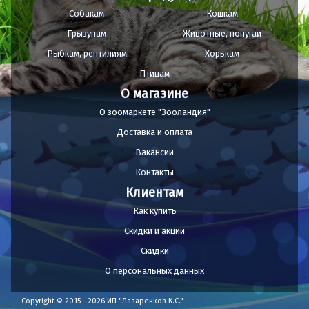
Собакам
Кошкам
Грызунам
Животные, попугаи
Рыбкам, рептилиям
Хорькам
Птицам
О магазине
О зоомаркете "Зооландия"
Доставка и оплата
Вакансии
Контакты
Клиентам
Как купить
Скидки и акции
Скидки
О персональных данных
Copyright © 2015 - 2026 ИП "Лазаренков К.С."