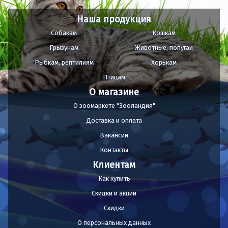
Наша продукция
Собакам
Кошкам
Грызунам
Животные, попугаи
Рыбкам, рептилиям
Хорькам
Птицам
О магазине
О зоомаркете "Зооландия"
Доставка и оплата
Вакансии
Контакты
Клиентам
Как купить
Скидки и акции
Скидки
О персональных данных