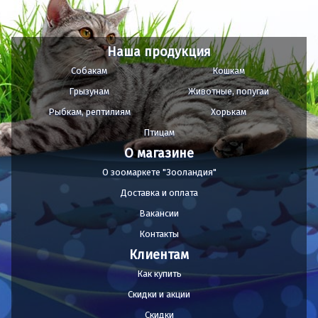
Наша продукция
Собакам
Кошкам
Грызунам
Животные, попугаи
Рыбкам, рептилиям
Хорькам
Птицам
О магазине
О зоомаркете "Зооландия"
Доставка и оплата
Вакансии
Контакты
Клиентам
Как купить
Скидки и акции
Скидки