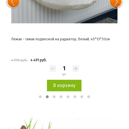
Лежак - гамак подвесной на радиатор, белый, 45*13*33см
Лежа
4 491 руб.
4 990 руб.
1 90
шт
В корзину