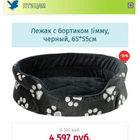
ПТИЦАМ
Лежак с бортиком Jiммy,
черный, 65*55см
-10%
5 107 руб.
4 597 руб.