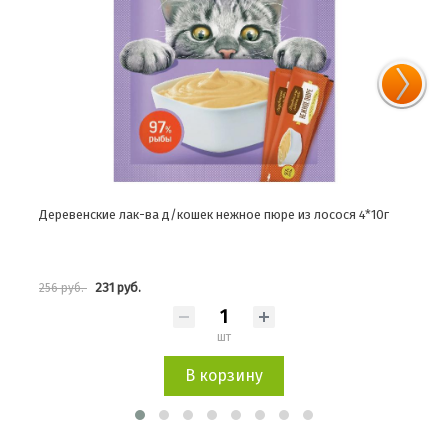
Деревенские лак-ва д/кошек нежное пюре из лосося 4*10г
Дере
231 руб.
256 руб.
256 
шт
В корзину