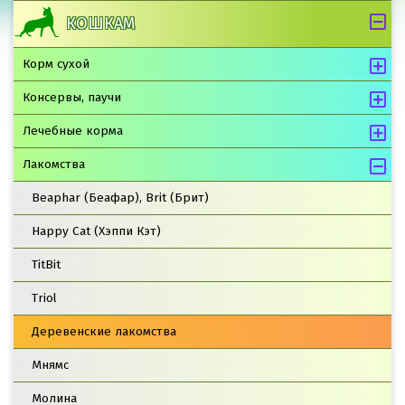
КОШКАМ
Корм сухой
Консервы, паучи
Лечебные корма
Лакомства
Beaphar (Беафар), Brit (Брит)
Happy Cat (Хэппи Кэт)
TitBit
Triol
Деревенские лакомства
Мнямс
Молина