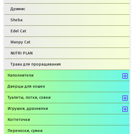
Дримис
Sheba
Edel Cat
Wanpy Cat
NUTRI PLAN
Трава для проращивания
Наполнители
Дверцы для кошек
Туалеты, лотки, совки
Игрушки, дразнилки
Когтеточки
Переноски, сумки