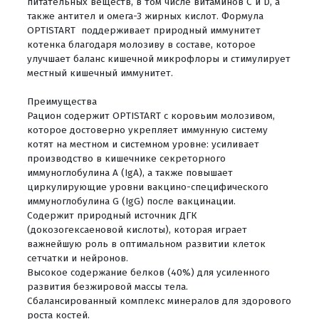
питательных веществ, в том числе витаминов С и D, а
также антител и омега-3 жирных кислот. Формула
OPTISTART поддерживает природный иммунитет
котенка благодаря молозиву в составе, которое
улучшает баланс кишечной микрофлоры и стимулирует
местный кишечный иммунитет.
Преимущества
Рацион содержит OPTISTART с коровьим молозивом,
которое достоверно укрепляет иммунную систему
котят на местном и системном уровне: усиливает
производство в кишечнике секреторного
иммуноглобулина А (IgA), а также повышает
циркулирующие уровни вакцино-специфического
иммуноглобулина G (IgG) после вакцинации.
Содержит природный источник ДГК
(докозогексаеновой кислоты), которая играет
важнейшую роль в оптимальном развитии клеток
сетчатки и нейронов.
Высокое содержание белков (40%) для усиленного
развития безжировой массы тела.
Сбалансированный комплекс минералов для здорового
роста костей.