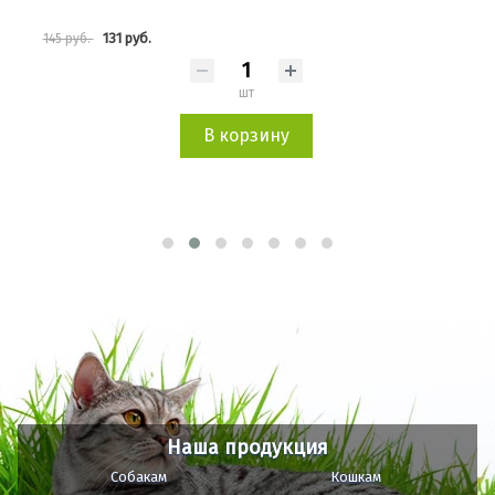
131 руб.
145 руб.
145 
шт
В корзину
Наша продукция
Собакам
Кошкам