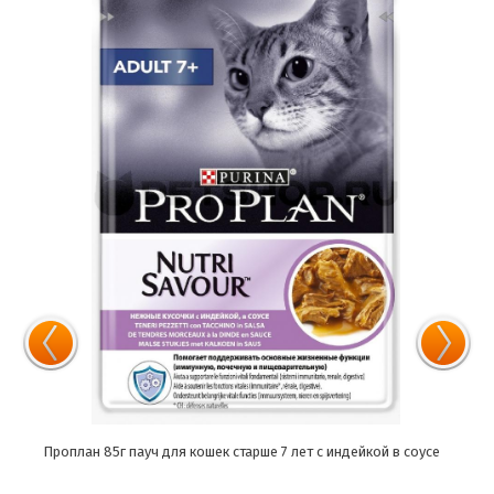
ком
Проплан 85г пауч для кошек старше 7 лет с индейкой в соусе
Проп