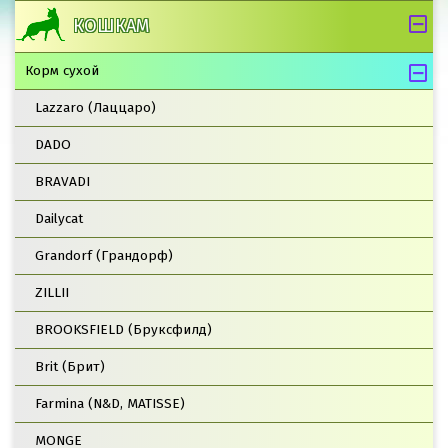
КОШКАМ
Корм сухой
Lazzaro (Лаццаро)
DADO
BRAVADI
Dailycat
Grandorf (Грандорф)
ZILLII
BROOKSFIELD (Бруксфилд)
Brit (Брит)
Farmina (N&D, MATISSE)
MONGE