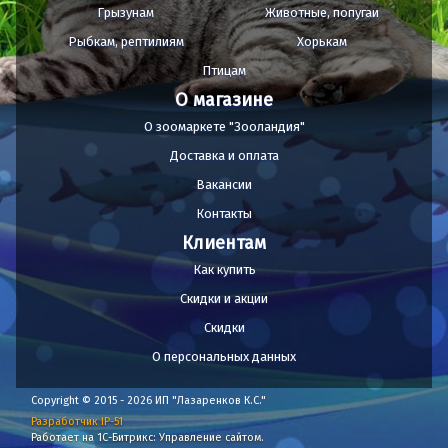
Грызунам
Животные, попугаи
Рыбкам, рептилиям
Хорькам
Птицам
О магазине
О зоомаркете "Зооландия"
Доставка и оплата
Вакансии
Контакты
Клиентам
Как купить
Скидки и акции
Скидки
О персональных данных
Copyright © 2015 - 2026 ИП "Лазаренков К.С."
Разработчик IP-51
Работает на 1С-Битрикс: Управление сайтом.