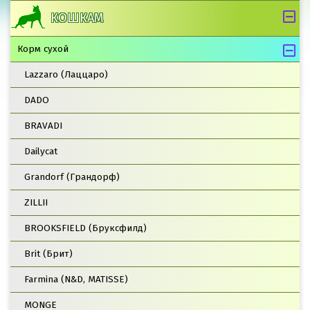
КОШКАМ
Корм сухой
Lazzaro (Лаццаро)
DADO
BRAVADI
Dailycat
Grandorf (Грандорф)
ZILLII
BROOKSFIELD (Бруксфилд)
Brit (Брит)
Farmina (N&D, MATISSE)
MONGE