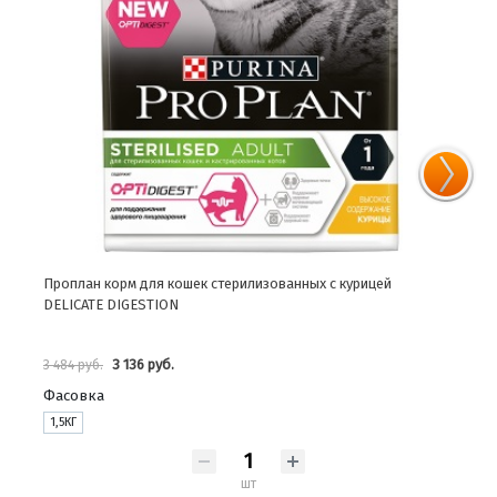
Проплан корм для кошек стерилизованных с курицей
Проп
DELICATE DIGESTION
3 136 руб.
3 484 руб.
145 
Фасовка
1,5КГ
шт