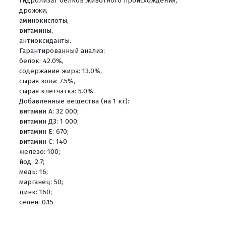
гидролизат белков животного происхождения,
дрожжи,
аминокислоты,
витамины,
антиоксиданты.
Гарантированный анализ:
белок: 42.0%,
содержание жира: 13.0%,
сырая зола: 7.5%,
сырая клетчатка: 5.0%.
Добавленные вещества (на 1 кг):
витамин А: 32 000;
витамин Д3: 1 000;
витамин E: 670;
витамин C: 140
железо: 100;
йод: 2.7;
медь: 16;
марганец: 50;
цинк: 160;
селен: 0.15