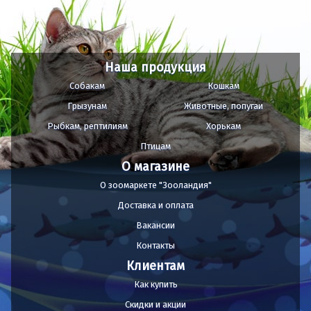
Наша продукция
Собакам
Кошкам
Грызунам
Животные, попугаи
Рыбкам, рептилиям
Хорькам
Птицам
О магазине
О зоомаркете "Зооландия"
Доставка и оплата
Вакансии
Контакты
Клиентам
Как купить
Скидки и акции