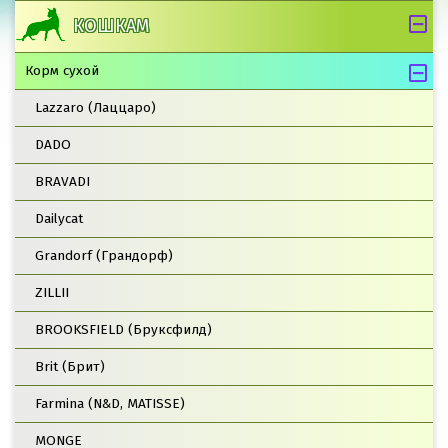
КОШКАМ
Корм сухой
Lazzaro (Лаццаро)
DADO
BRAVADI
Dailycat
Grandorf (Грандорф)
ZILLII
BROOKSFIELD (Бруксфилд)
Brit (Брит)
Farmina (N&D, MATISSE)
MONGE