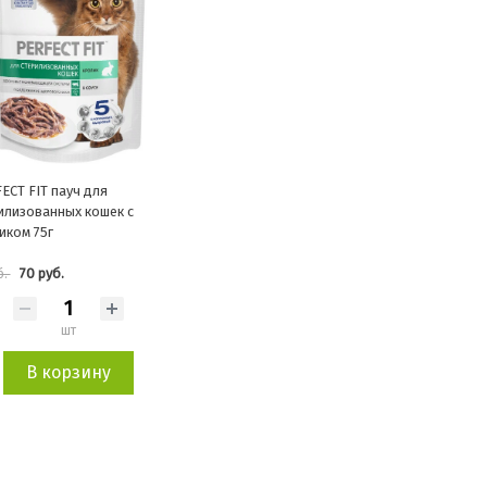
ECT FIT пауч для
илизованных кошек с
иком 75г
70 руб.
б.
шт
В корзину