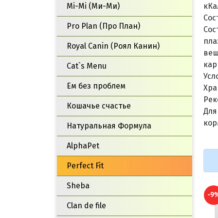
Mi-Mi (Ми-Ми)
кКа
Сос
Pro Plan (Про План)
Сос
пла
Royal Canin (Роял Канин)
вещ
кар
Cat`s Menu
Усл
Ем без проблем
Хра
Рек
Кошачье счастье
Для
кор
Натуральная Формула
AlphaPet
Perfect Fit
Sheba
-9
Clan de file