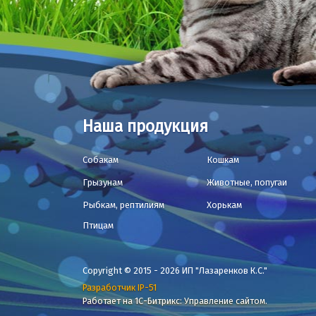
Наша продукция
Собакам
Кошкам
Грызунам
Животные, попугаи
Рыбкам, рептилиям
Хорькам
Птицам
Copyright © 2015 - 2026 ИП "Лазаренков К.С."
Разработчик IP-51
Работает на 1С-Битрикс: Управление сайтом.