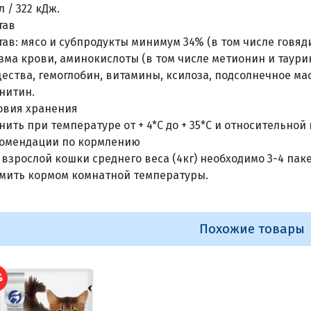
л / 322 кДж.
тав
тав: мясо и субпродукты минимум 34% (в том числе говяди
зма крови, аминокислоты (в том числе метионин и таури
ества, гемоглобин, витамины, ксилоза, подсолнечное мас
нитин.
овия хранения
нить при температуре от + 4*С до + 35*С и относительной
омендации по кормлению
 взрослой кошки среднего веса (4кг) необходимо 3-4 пак
мить кормом комнатной температуры.
Похожие товары
%