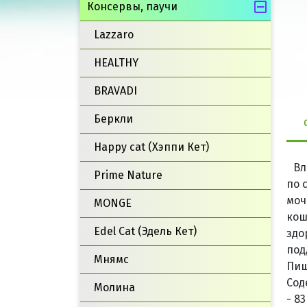
Консервы, паучи
Lazzaro
HEALTHY
BRAVADI
Беркли
Happy cat (Хэппи Кет)
Вл
Prime Nature
по 
моч
MONGE
кош
Edel Cat (Эдель Кет)
здо
под
Мнямс
Пищ
Соде
Молина
- 8