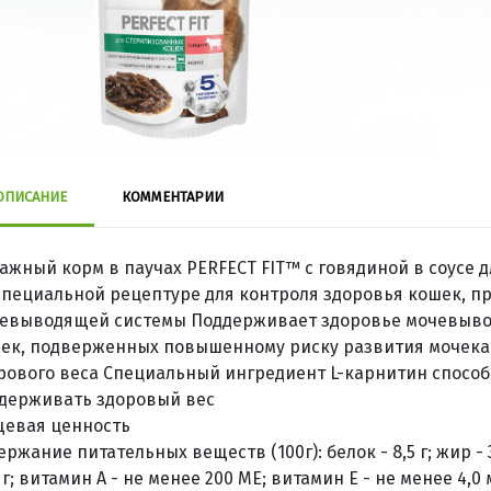
ОПИСАНИЕ
КОММЕНТАРИИ
ажный корм в паучах PERFECT FIT™ с говядиной в соусе 
специальной рецептуре для контроля здоровья кошек, 
евыводящей системы Поддерживает здоровье мочевыво
ек, подверженных повышенному риску развития мочек
рового веса Специальный ингредиент L-карнитин способ
держивать здоровый вес
евая ценность
ржание питательных веществ (100г): белок - 8,5 г; жир - 3,5 
3 г; витамин А - не менее 200 МЕ; витамин E - не менее 4,0 