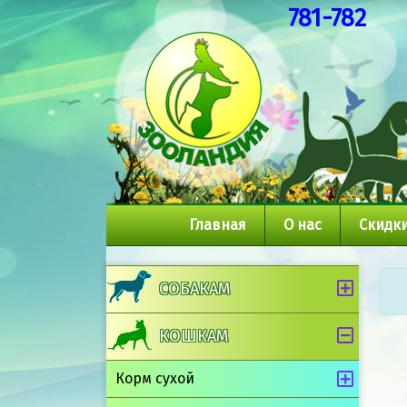
781-782
Главная
О нас
Скидки
СОБАКАМ
КОШКАМ
Корм сухой