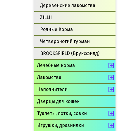
Деревенские лакомства
ZILLII
Родные Корма
Четвероногий гурман
BROOKSFIELD (Бруксфилд)
Лечебные корма
Лакомства
Наполнители
Дверцы для кошек
Туалеты, лотки, совки
Игрушки, дразнилки