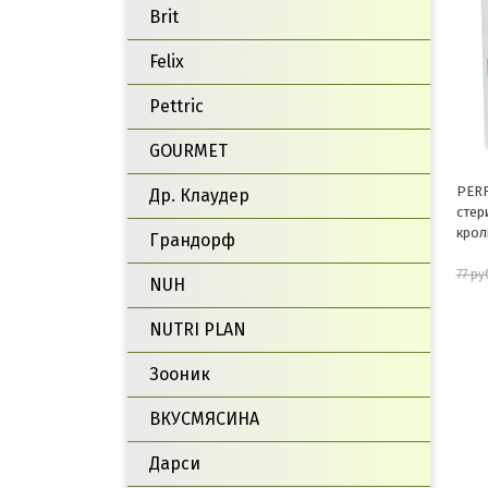
Brit
Felix
Pettric
GOURMET
PERF
Др. Клаудер
стер
крол
Грандорф
77 ру
NUH
NUTRI PLAN
Зооник
ВКУСМЯСИНА
Дарси