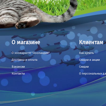
О магазине
Клиентам
О зоомаркете "Зооландия"
Как купить
Доставка и оплата
Скидки и акции
Вакансии
Скидки
Контакты
О персональных д