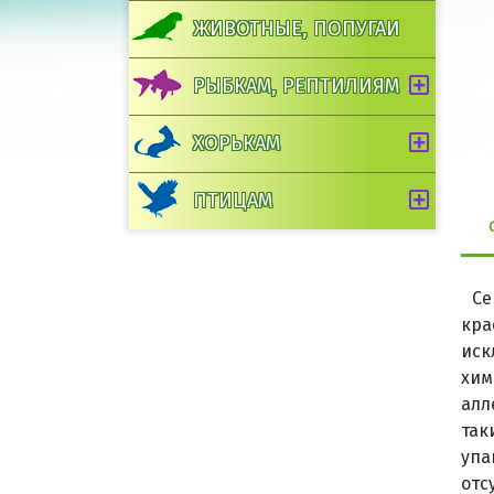
ЖИВОТНЫЕ, ПОПУГАИ
РЫБКАМ, РЕПТИЛИЯМ
ХОРЬКАМ
ПТИЦАМ
Се
кра
иск
хим
алл
так
упа
отс