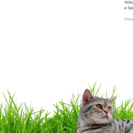
HEALTHY LIVING мусс из Курицы
Tast
и Тунца 80 г Pettric
70 г 
189 руб.
210 руб.
225 р
шт
В корзину