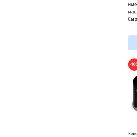
име
мас
Сыр
-10%
-10
Консервы для Кошек Cherie
Конс