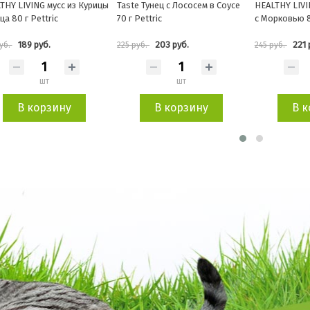
e Тунец с Лососем в Соусе
HEALTHY LIVING мусс из Курицы
CHICKEN FOR
Pettric
с Морковью 80 г Pettric
Курица с Печ
Pettric
203 руб.
221 руб.
212 
уб.
245 руб.
235 руб.
шт
шт
В корзину
В корзину
В к