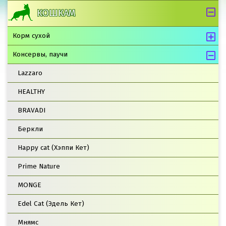
КОШКАМ
Корм сухой
Консервы, паучи
Lazzaro
HEALTHY
BRAVADI
Беркли
Happy cat (Хэппи Кет)
Prime Nature
MONGE
Edel Cat (Эдель Кет)
Мнямс