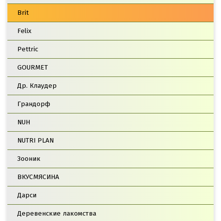
Brit
Felix
Pettric
GOURMET
Др. Клаудер
Грандорф
NUH
NUTRI PLAN
Зооник
ВКУСМЯСИНА
Дарси
Деревенские лакомства