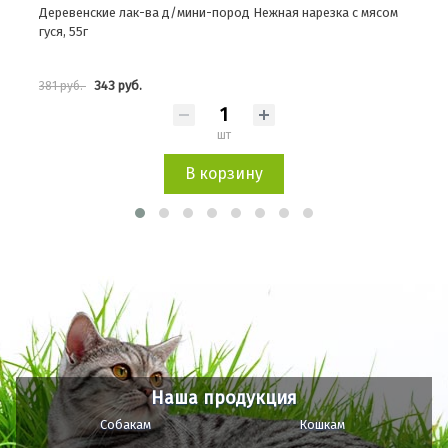
сом
Деревенские лак-ва д/к мясные колбаски из говядины 8шт
Дере
45г
254 руб.
282 руб.
553 
шт
В корзину
Наша продукция
Собакам
Кошкам