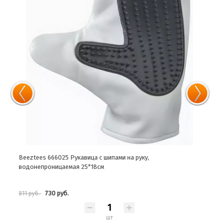
Beeztees 666025 Рукавица с шипами на руку,
Beez
водонепроницаемая 25*18см
глаз
730 руб.
811 руб.
357 
шт