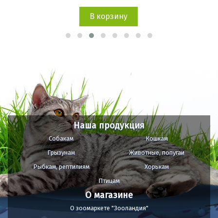
В корзину
Наша продукция
Собакам
Кошкам
Грызунам
Животные, попугаи
Рыбкам, рептилиям
Хорькам
Птицам
О магазине
О зоомаркете "Зооландия"