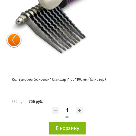
Колтунорез боковой" Стандарт" 65*190мм (блистер)
756 руб.
839 руб.
шт
В корзину