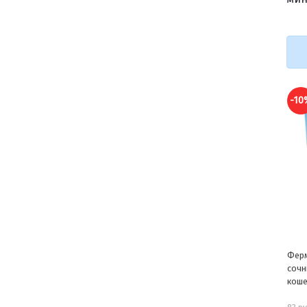
-10
Ферм
сочн
коше