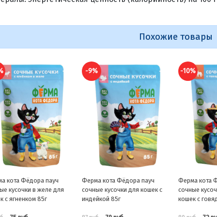
Похожие товары
%
-9%
-10%
а кота Фёдора пауч
Ферма кота Фёдора пауч
Ферма кота 
ые кусочки в желе для
сочные кусочки для кошек с
сочные кусоч
к с ягненком 85г
индейкой 85г
кошек с говя