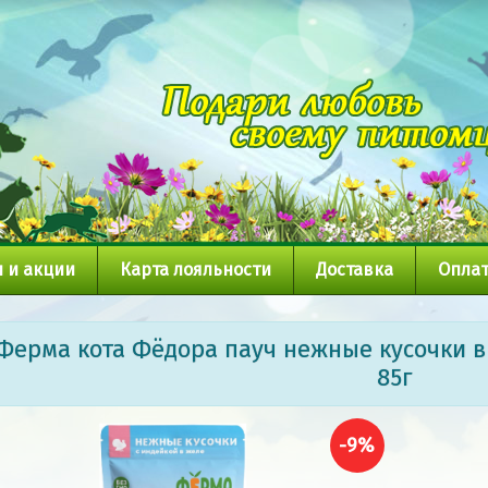
 и акции
Карта лояльности
Доставка
Оплат
Ферма кота Фёдора пауч нежные кусочки в 
85г
-9%