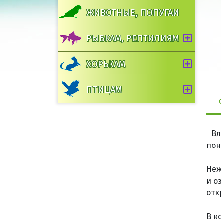
ЖИВОТНЫЕ, ПОПУГАИ
РЫБКАМ, РЕПТИЛИЯМ
ХОРЬКАМ
ПТИЦАМ
Вл
пон
Неж
и о
отк
В к