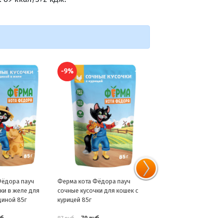
-9%
-9%
Фёдора пауч
Ферма кота Фёдора пауч
Ферма кота Фёдора п
ки в желе для
сочные кусочки для кошек с
нежные кусочки с ягн
диной 85г
курицей 85г
для котят 85г